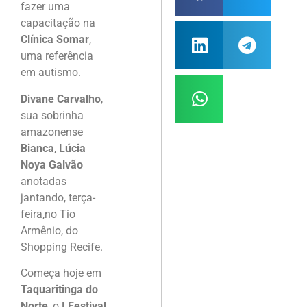
fazer uma
capacitação na
Clínica Somar
,
uma referência
em autismo.
Divane Carvalho
,
sua sobrinha
amazonense
Bianca
,
Lúcia
Noya Galvão
anotadas
jantando, terça-
feira,no Tio
Armênio, do
Shopping Recife.
Começa hoje em
Taquaritinga do
Norte
, o
I Festival