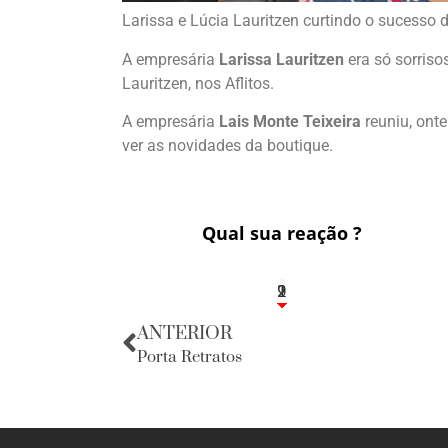
Larissa e Lúcia Lauritzen curtindo o sucesso d
A empresária
Larissa Lauritzen
era só sorriso
Lauritzen, nos Aflitos.
A empresária
Lais Monte Teixeira
reuniu, ont
ver as novidades da boutique.
Qual sua reação ?
2
1
2
9
ANTERIOR
Porta Retratos