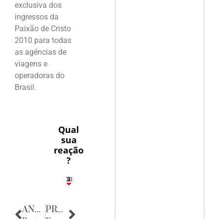
exclusiva dos
ingressos da
Paixão de Cristo
2010 para todas
as agências de
viagens e
operadoras do
Brasil.
Qual
sua
reação
?
10
3
1
1
2
ANTERIOR
PRÓXIMA