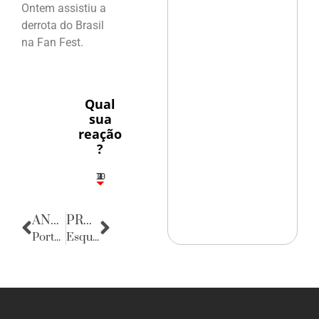
Ontem assistiu a
derrota do Brasil
na Fan Fest.
Qual
sua
reação
?
10
3
1
1
2
ANTERIOR
PRÓXIMA
Portas Retratos
Esquinas do Mundo