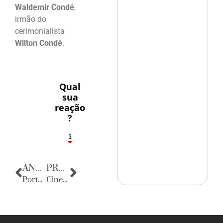
Waldemir Condé
,
irmão do
cerimonialista
Wilton Condé
.
Qual
sua
reação
?
1
5
ANTERIOR
PRÓXIMA
Porta Retratos
CineFoot Tour 2014 – Recife