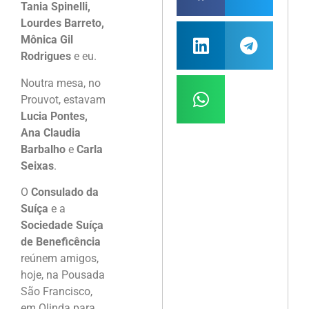
Tania Spinelli,
Lourdes Barreto,
Mônica Gil
Rodrigues
e eu.
Noutra mesa, no
Prouvot, estavam
Lucia Pontes,
Ana Claudia
Barbalho
e
Carla
Seixas
.
O
Consulado da
Suíça
e a
Sociedade Suíça
de Beneficência
reúnem amigos,
hoje, na Pousada
São Francisco,
em Olinda para