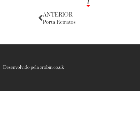
1
7
ANTERIOR
Porta Retratos
Desenvolvido pela crobin.co.uk