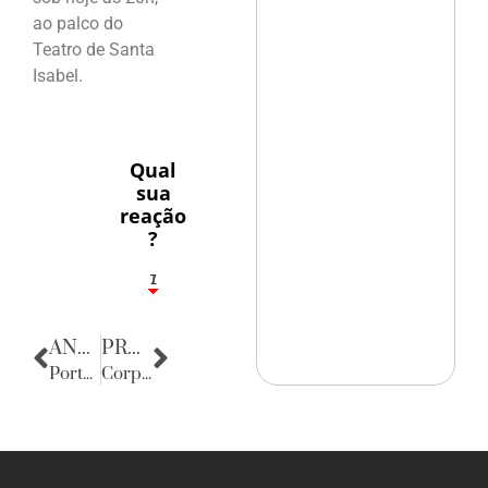
ao palco do
Teatro de Santa
Isabel.
Qual
sua
reação
?
1
7
ANTERIOR
PRÓXIMA
Porta Retratos
Corpo Consular