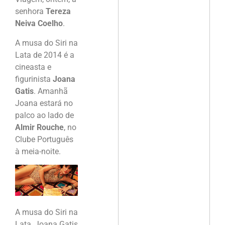
senhora
Tereza
Neiva Coelho
.
A musa do Siri na
Lata de 2014 é a
cineasta e
figurinista
Joana
Gatis
. Amanhã
Joana estará no
palco ao lado de
Almir Rouche
, no
Clube Português
à meia-noite.
A musa do Siri na
Lata, Joana Gatis