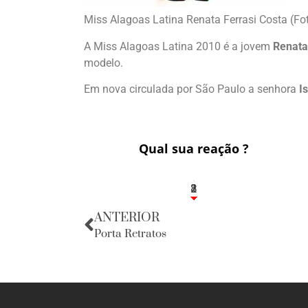
Miss Alagoas Latina Renata Ferrasi Costa (Fot
A Miss Alagoas Latina 2010 é a jovem
Renata
modelo.
Em nova circulada por São Paulo a senhora
I
Qual sua reação ?
1
2
8
ANTERIOR
Porta Retratos