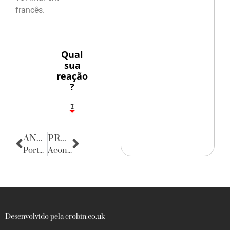
francês.
Qual
sua
reação
?
1
7
ANTERIOR
PRÓXIMA
Porta Retratos
Acontecências
Desenvolvido pela crobin.co.uk