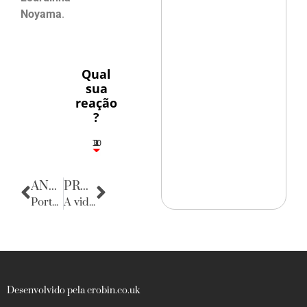
Noyama
.
Qual
sua
reação
?
10
3
1
1
2
ANTERIOR
PRÓXIMA
Porta Retratos
A vida na Sociedade
Desenvolvido pela crobin.co.uk