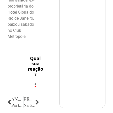
née
Santos
, ex-
proprietária do
Hotel Gloria do
Rio de Janeiro,
baixou sábado
no Club
Metrópole.
Qual
sua
reação
?
1
2
8
ANTERIOR
PRÓXIMA
Porta Retratos
Na Sala da Justiça