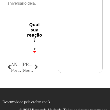
aniversário dela.
Qual
sua
reação
?
10
3
1
1
3
ANTERIOR
PRÓXIMA
Porta Retratos
Nos bastidores da política
Desenvolvido pela crobin.co.uk