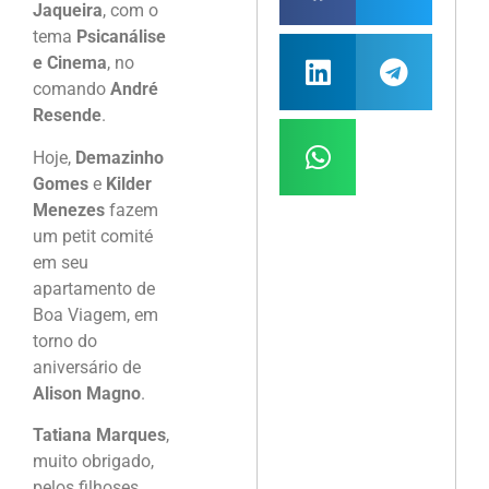
Jaqueira
, com o
tema
Psicanálise
e Cinema
, no
comando
André
Resende
.
Hoje,
Demazinho
Gomes
e
Kilder
Menezes
fazem
um petit comité
em seu
apartamento de
Boa Viagem, em
torno do
aniversário de
Alison Magno
.
Tatiana Marques
,
muito obrigado,
pelos filhoses