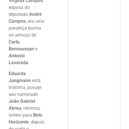
Virginia Campos
,
esposa do
deputado
André
Campos
, era uma
presença bonita
no almoço de
Carla
Bensoussan
e
Antonio
Lavareda
.
Eduarda
Jungmann
está
tristinha, poruqe
seu namorado
João Gabriel
Abreu
, retornou
ontem para
Belo
Horizonte
, depois
de curtir o