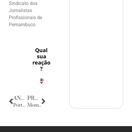
Sindicato dos
Jornalistas
Profissionais de
Pernambuco.
Qual
sua
reação
?
10
3
1
1
3
ANTERIOR
PRÓXIMA
Porta Retratos
Momento de Reflexão