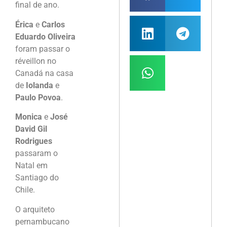
final de ano.
Érica
e
Carlos
Eduardo Oliveira
foram passar o
réveillon no
Canadá na casa
de
Iolanda
e
Paulo Povoa
.
Monica
e
José
David Gil
Rodrigues
passaram o
Natal em
Santiago do
Chile.
O arquiteto
pernambucano