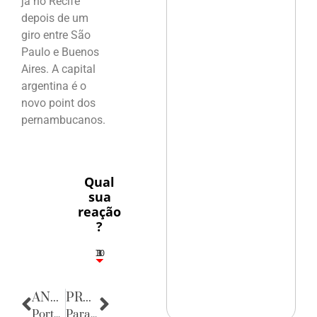
já no Recife
depois de um
giro entre São
Paulo e Buenos
Aires. A capital
argentina é o
novo point dos
pernambucanos.
Qual
sua
reação
?
10
3
1
1
3
ANTERIOR
PRÓXIMA
Porta Retratos
Parabéns, Cássio!