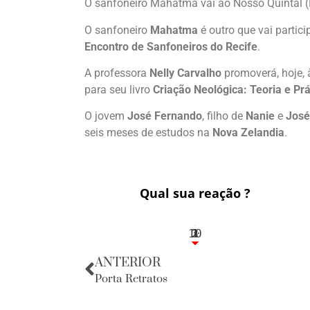
O sanfoneiro Mahatma vai ao Nosso Quintal (
O sanfoneiro
Mahatma
é outro que vai partici
Encontro de Sanfoneiros do Recife
.
A professora
Nelly Carvalho
promoverá, hoje, à
para seu livro
Criação Neológica: Teoria e Prá
O jovem
José Fernando
, filho de
Nanie
e
José
seis meses de estudos na
Nova Zelandia
.
Qual sua reação ?
10
3
1
1
2
ANTERIOR
Porta Retratos