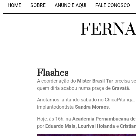
HOME
SOBRE
ANUNCIE AQUI
FALE CONOSCO
FERN
Flashes
A coordenação do
Mister Brasil Tur
precisa se
quem diria acabou numa praça de
Gravatá
.
Anotamos jantando sábado no ChicaPitanga,
implantodontista
Sandra Moraes
.
Hoje, às 16h, na
Academia Pernambucana de 
por
Eduardo Maia, Lourival Holanda
e
Cristi