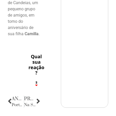
de Candeias, um
pequeno grupo
de amigos, em
torno do
aniversário de
sua filha
Camilla
.
Qual
sua
reação
?
2
1
2
9
ANTERIOR
PRÓXIMA
Porta Retratos
Na Sala da Justiça