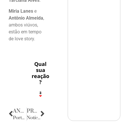
Tarciana Alves
.
Miria Lanes
e
Antônio Almeida
,
ambos viúvos,
estão em tempo
de love story.
Qual
sua
reação
?
1
2
8
ANTERIOR
PRÓXIMA
Porta Retratos
Notícias da Caserna