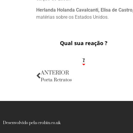
Herlanda Holanda Cavalcanti, Elisa de Castro
matérias sobre os Estados Unidos.
Qual sua reação ?
1
7
ANTERIOR
Porta Retratos
Desenvolvido pela crobin.co.uk