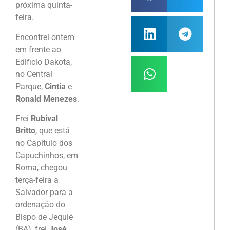
próxima quinta-
feira.
Encontrei ontem
em frente ao
Edificio Dakota,
no Central
Parque,
Cintia
e
Ronald Menezes
.
Frei
Rubival
Britto
, que está
no Capítulo dos
Capuchinhos, em
Roma, chegou
terça-feira a
Salvador para a
ordenação do
Bispo de Jequié
(BA), frei
José