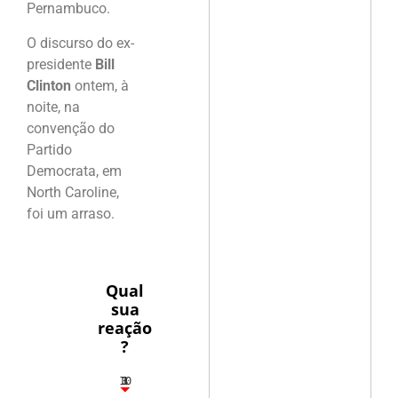
Pernambuco.
O discurso do ex-
presidente
Bill
Clinton
ontem, à
noite, na
convenção do
Partido
Democrata, em
North Caroline,
foi um arraso.
Qual
sua
reação
?
10
3
1
1
3