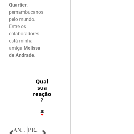
Quartier
,
pernambucanos
pelo mundo.
Entre os
colaboradores
está minha
amiga
Melissa
de Andrade
.
Qual
sua
reação
?
10
5
2
4
3
ANTERIOR
PRÓXIMA