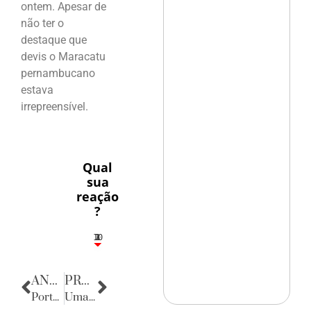
ontem. Apesar de
não ter o
destaque que
devis o Maracatu
pernambucano
estava
irrepreensível.
Qual
sua
reação
?
10
3
1
1
2
ANTERIOR
PRÓXIMA
Porta Retratos
Uma noite de cultura