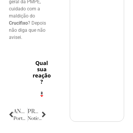
geral da PMPE,
cuidado com a
maldição do
Crucifixo
? Depois
não diga que não
avisei.
Qual
sua
reação
?
1
2
8
ANTERIOR
PRÓXIMA
Porta Retratos
Notícias da Caserna