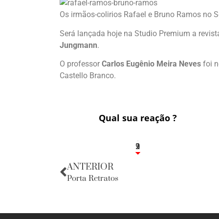
Os irmãos-colirios Rafael e Bruno Ramos no Se
Será lançada hoje na Studio Premium a revist
Jungmann
.
O professor
Carlos Eugênio Meira Neves
foi 
Castello Branco.
Qual sua reação ?
3
1
2
9
ANTERIOR
Porta Retratos