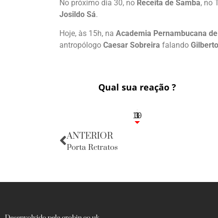
No próximo dia 30, no
Receita de Samba
, no 
Josildo Sá
.
Hoje, às 15h, na
Academia Pernambucana de 
antropólogo
Caesar Sobreira
falando
Gilbert
Qual sua reação ?
10
3
1
1
3
ANTERIOR
Porta Retratos