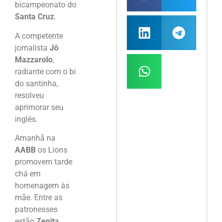
bicampeonato do
Santa Cruz
.
A competente
jornalista
Jô
Mazzarolo
,
radiante com o bi
do santinha,
resolveu
aprimorar seu
inglês.
Amanhã na
AABB
os Lions
promovem tarde
chá em
homenagem às
mãe. Entre as
patronesses
estão
Zenita