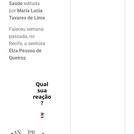
Saúde
editada
por
Maria Lucia
Tavares de Lima
.
Faleceu semana
passada, no
Recife, a senhora
Elza Pessoa de
Queiroz
.
Qual
sua
reação
?
10
3
1
1
2
ANTERIOR
PRÓXIMA