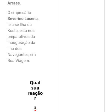
Arraes
.
O empresário
Severino Lucena
,
leia-se Ilha da
Kosta, está nos
preparativos da
inauguração da
Ilha dos
Navegantes, em
Boa Viagem.
Qual
sua
reação
?
1
2
8