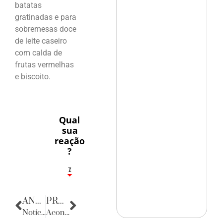
batatas
gratinadas e para
sobremesas doce
de leite caseiro
com calda de
frutas vermelhas
e biscoito.
Qual
sua
reação
?
1
7
ANTERIOR
PRÓXIMA
Notícias do Ceará
Acontecencias