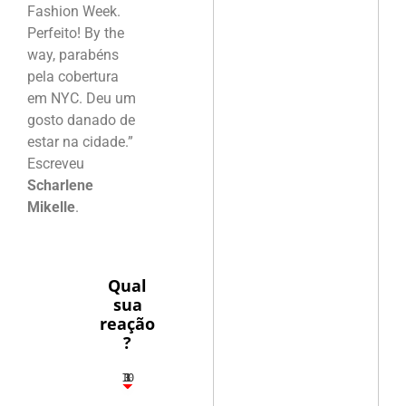
Fashion Week.
Perfeito! By the
way, parabéns
pela cobertura
em NYC. Deu um
gosto danado de
estar na cidade.”
Escreveu
Scharlene
Mikelle
.
Qual
sua
reação
?
10
3
1
1
3