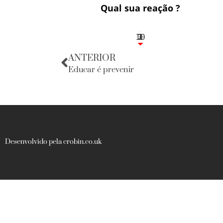
Qual sua reação ?
10
3
1
1
2
ANTERIOR
Educar é prevenir
Desenvolvido pela crobin.co.uk