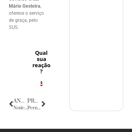
Mário Gesteira
,
oferece o serviço
de graça, pelo
SUS.
Qual
sua
reação
?
2
1
2
9
ANTERIOR
PRÓXIMA
Notícias da Paraíba
Pernambuco é só chegar