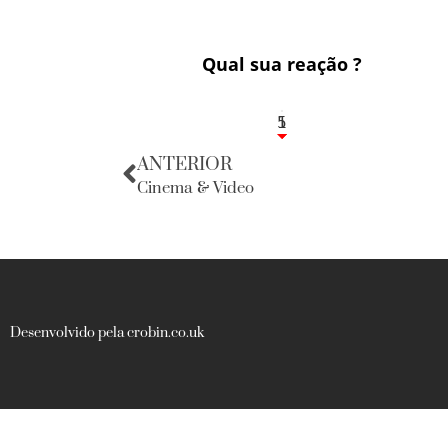
Qual sua reação ?
1
5
ANTERIOR
Cinema & Video
Desenvolvido pela crobin.co.uk