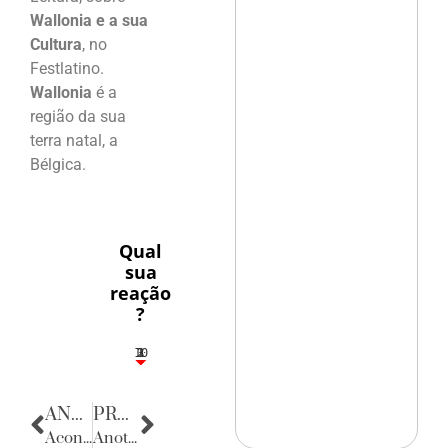
Wallonia e a sua
Cultura
, no
Festlatino.
Wallonia
é a
região da sua
terra natal, a
Bélgica.
Qual
sua
reação
?
10
3
1
1
2
ANTERIOR
PRÓXIMA
Acontecencias
Anotações do Cotidiano