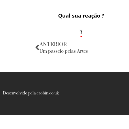
Qual sua reação ?
1
7
ANTERIOR
Um passeio pelas Artes
Desenvolvido pela crobin.co.uk