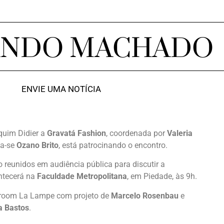
ANDO MACHADO
ENVIE UMA NOTÍCIA
quim Didier a
Gravatá Fashion
, coordenada por
Valeria
ia-se
Ozano Brito
, está patrocinando o encontro.
reunidos em audiência pública para discutir a
ntecerá na
Faculdade Metropolitana
, em Piedade, às 9h.
room La Lampe com projeto de
Marcelo Rosenbau
e
a Bastos
.