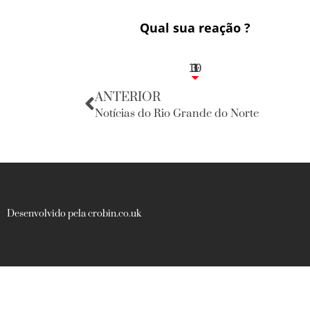
Qual sua reação ?
10
3
1
1
3
ANTERIOR
Notícias do Rio Grande do Norte
Desenvolvido pela crobin.co.uk