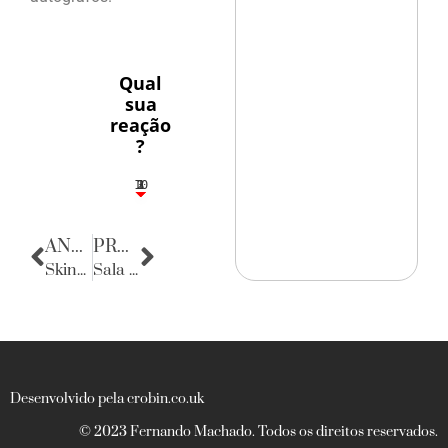
Qual
sua
reação
?
10
3
1
1
2
ANTERIOR
PRÓXIMA
Skindô, Skindô
Sala da Justiça
Desenvolvido pela crobin.co.uk
© 2023 Fernando Machado. Todos os direitos reservados.