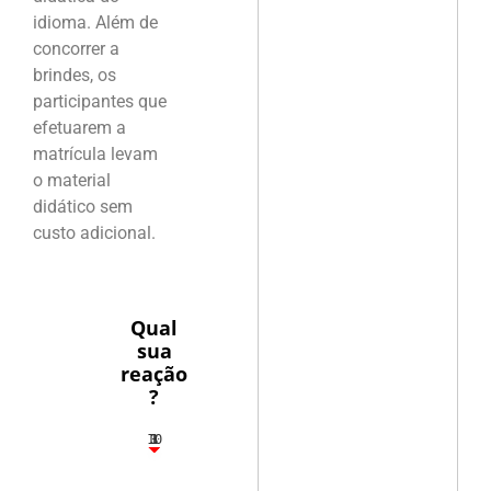
idioma. Além de
concorrer a
brindes, os
participantes que
efetuarem a
matrícula levam
o material
didático sem
custo adicional.
Qual
sua
reação
?
10
3
1
1
3