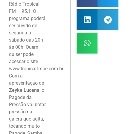
Rádio Tropical
FM – 95,1. O
programa poderá
ser ouvido de
segunda a
sábado das 20h
às 00h. Quem
quiser pode
acessar o site
www.tropicalfmpe.com.br.
Com a
apresentação de
Zeyke Lucena
, o
Pagode da
Pressão vai botar
pressão na
galera que agita,
tocando muito
Pagode, Samba,