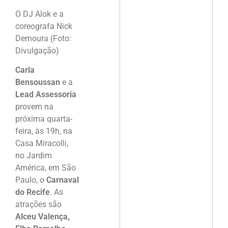
O DJ Alok e a
coreografa Nick
Demoura (Foto:
Divulgação)
Carla
Bensoussan
e a
Lead Assessoria
provem na
próxima quarta-
feira, às 19h, na
Casa Miracolli,
no Jardim
América, em São
Paulo, o
Carnaval
do Recife
. As
atrações são
Alceu Valença,