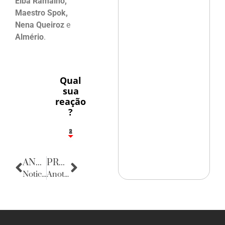
Elba Ramalho,
Maestro Spok,
Nena Queiroz
e
Almério
.
Qual
sua
reação
?
1
2
8
ANTERIOR
PRÓXIMA
Noticias de Alagoas
Anotações do Cotidiano