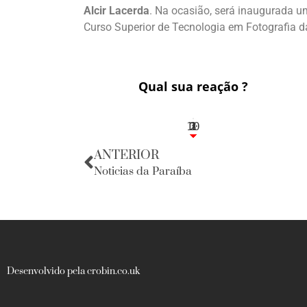
Alcir Lacerda
. Na ocasião, será inaugurada 
Curso Superior de Tecnologia em Fotografia 
Qual sua reação ?
10
3
1
1
2
ANTERIOR
Noticias da Paraíba
Desenvolvido pela crobin.co.uk