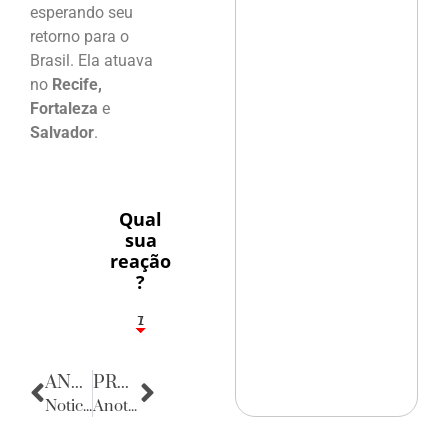
esperando seu
retorno para o
Brasil. Ela atuava
no
Recife,
Fortaleza
e
Salvador
.
Qual
sua
reação
?
1
7
ANTERIOR
PRÓXIMA
Noticias da Paraíba
Anotações do Cotidiano