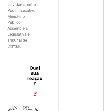
servidores, entre
Poder Executivo,
Ministério
Público,
Assembléia
Legislativa e
Tribunal de
Contas.
Qual
sua
reação
?
10
3
1
1
3
ANTERIOR
PRÓXIMA