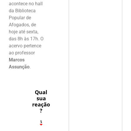
acontece no hall
da Biblioteca
Popular de
Afogados, de
hoje até sexta,
das 8h às 17h. O
acervo pertence
ao professor
Marcos
Assunção
.
Qual
sua
reação
?
1
5