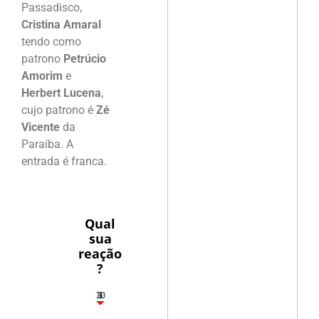
Passadisco,
Cristina Amaral
tendo como
patrono
Petrúcio
Amorim
e
Herbert Lucena
,
cujo patrono é
Zé
Vicente
da
Paraíba. A
entrada é franca.
Qual
sua
reação
?
10
3
1
1
3