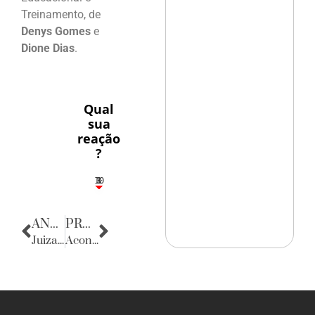
Treinamento, de
Denys Gomes
e
Dione Dias
.
Qual
sua
reação
?
10
3
1
1
3
ANTERIOR
PRÓXIMA
Juizado na Vaquejada
Acontecencias