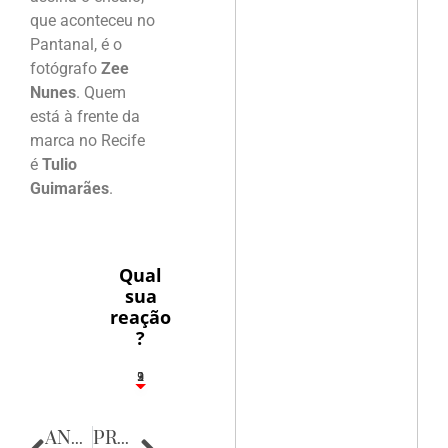
que aconteceu no
Pantanal, é o
fotógrafo
Zee
Nunes
. Quem
está à frente da
marca no Recife
é
Tulio
Guimarães
.
Qual
sua
reação
?
3
1
2
9
ANTERIOR
PRÓXIMA