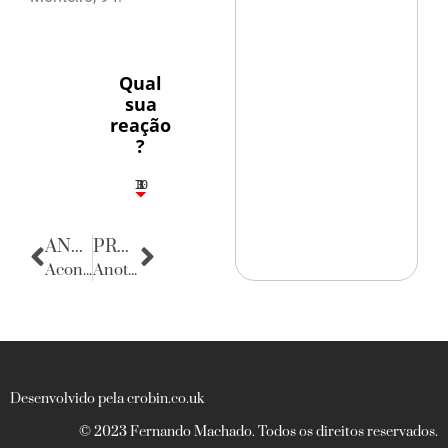
Qual
sua
reação
?
10
3
1
1
3
ANTERIOR
PRÓXIMA
Acontecencias
Anotações do Cotidiano
Desenvolvido pela crobin.co.uk
© 2023 Fernando Machado. Todos os direitos reservados.