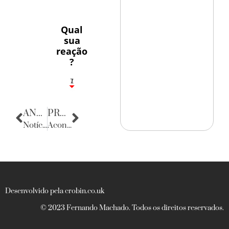
Qual
sua
reação
?
1
7
ANTERIOR
PRÓXIMA
Notícias de Sergipe
Acontecencias
Desenvolvido pela crobin.co.uk
© 2023 Fernando Machado. Todos os direitos reservados.